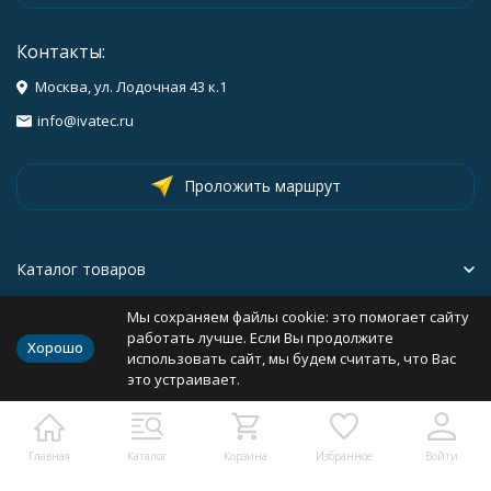
Контакты:
Москва, ул. Лодочная 43 к.1
info@ivatec.ru
Проложить маршрут
Каталог товаров
Мы сохраняем файлы cookie: это помогает сайту
Информация
работать лучше. Если Вы продолжите
Хорошо
использовать сайт, мы будем считать, что Вас
это устраивает.
Политика персональных данных
Разработано в
bodysite.ru
Webasyst —
Главная
Каталог
Корзина
Избранное
Войти