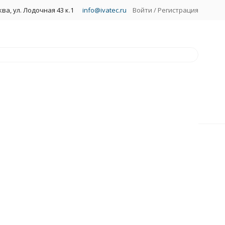
ва, ул. Лодочная 43 к.1
info@ivatec.ru
Войти
/
Регистрация
ки ЖКХ
ные панели
ные светильники с датчиком
рийного питания (БАП)
окой мощности
огенные
аллогалогенные
аливания