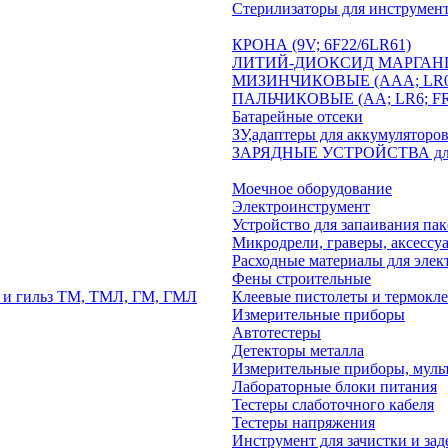
Стерилизаторы для инструмен
КРОНА (9V; 6F22/6LR61)
ЛИТИЙ-ДИОКСИД МАРГАНЦЕВ
МИЗИНЧИКОВЫЕ (AAA; LR03; 
ПАЛЬЧИКОВЫЕ (AA; LR6; FR6;
Батарейные отсеки
ЗУ,адаптеры для аккумуляторо
ЗАРЯДНЫЕ УСТРОЙСТВА для Li-
Моечное оборудование
Электроинструмент
Устройство для запаивания пак
Микродрели, граверы, аксессу
Расходные материалы для элек
Фены строительные
в и гильз ТМ, ТМЛ, ГМ, ГМЛ
Клеевые пистолеты и термокл
Измерительные приборы
Автотестеры
Детекторы металла
Измерительные приборы, муль
Лабораторные блоки питания
Тестеры слаботочного кабеля
Тестеры напряжения
Инструмент для зачистки и зад