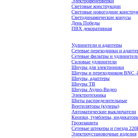
Электрофейерверки
Световые конструкции
Световые новогодние констру
Светодинамические конусы
День Победы
ПВХ декоративная
Удлинители и адаптеры
Сетевые переходники и адапт
Сетевые фильтры и удлинител
Силовые удлинители
Шнуры для электроники
Шнуры и переходником BNC 
Шнуры, адаптеры
Шнуры ТВ
Шнуры Аудио-Видео
Электротехника
Щиты распределительные
Вентиляторы (кулеры)
Автоматические выключатели
Кнопки, тумблеры, индикатор
Грозозащита
Сетевые штекеры и гнезда 220
Электроустановочные изделия