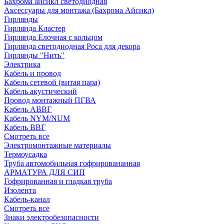
Бахрома айсикл светодиодная
Аксессуары для монтажа (Бахрома Айсикл)
Гирлянды
Гирлянда Кластер
Гирлянда Елочная с кольцом
Гирлянда светодиодная Роса для декора
Гирлянды "Нить"
Электрика
Кабель и провод
Кабель сетевой (витая пара)
Кабель акустический
Провод монтажный ПГВА
Кабель АВВГ
Кабель NYM/NUM
Кабель ВВГ
Смотреть все
Электромонтажные материалы
Термоусадка
Труба автомобильная гофрировананная
АРМАТУРА ДЛЯ СИП
Гофрированная и гладкая труба
Изолента
Кабель-канал
Смотреть все
Знаки электробезопасности