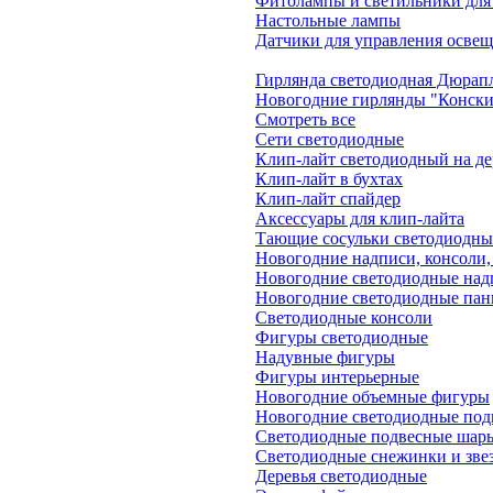
Фитолампы и светильники для
Настольные лампы
Датчики для управления осве
Гирлянда светодиодная Дюрапл
Новогодние гирлянды "Конски
Смотреть все
Сети светодиодные
Клип-лайт светодиодный на де
Клип-лайт в бухтах
Клип-лайт спайдер
Аксессуары для клип-лайта
Тающие сосульки светодиодны
Новогодние надписи, консоли,
Новогодние светодиодные над
Новогодние светодиодные пан
Светодиодные консоли
Фигуры светодиодные
Надувные фигуры
Фигуры интерьерные
Новогодние объемные фигуры
Новогодние светодиодные под
Светодиодные подвесные шар
Светодиодные снежинки и зве
Деревья светодиодные