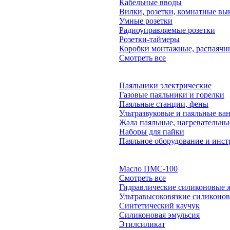
Кабельные вводы
Вилки, розетки, комнатные вы
Умные розетки
Радиоуправляемые розетки
Розетки-таймеры
Коробки монтажные, распаячн
Смотреть все
Паяльники электрические
Газовые паяльники и горелки
Паяльные станции, фены
Ультразвуковые и паяльные ва
Жала паяльные, нагревательн
Наборы для пайки
Паяльное оборудование и инст
Масло ПМС-100
Смотреть все
Гидравлические силиконовые 
Ультравысоковязкие силиконо
Синтетический каучук
Силиконовая эмульсия
Этилсиликат