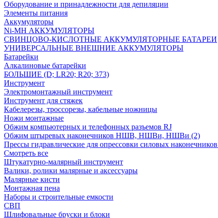
Оборудование и принадлежности для депиляции
Элементы питания
Аккумуляторы
Ni-MH АККУМУЛЯТОРЫ
СВИНЦОВО-КИСЛОТНЫЕ АККУМУЛЯТОРНЫЕ БАТАРЕИ
УНИВЕРСАЛЬНЫЕ ВНЕШНИЕ АККУМУЛЯТОРЫ
Батарейки
Алкалиновые батарейки
БОЛЬШИЕ (D; LR20; R20; 373)
Инструмент
Электромонтажный инструмент
Инструмент для стяжек
Кабелерезы, троссорезы, кабельные ножницы
Ножи монтажные
Обжим компьютерных и телефонных разъемов RJ
Обжим штыревых наконечников НШВ, НШВи, НШВи (2)
Прессы гидравлические для опрессовки силовых наконечнико
Смотреть все
Штукатурно-малярный инструмент
Валики, ролики малярные и аксессуары
Малярные кисти
Монтажная пена
Наборы и строительные емкости
СВП
Шлифовальные бруски и блоки