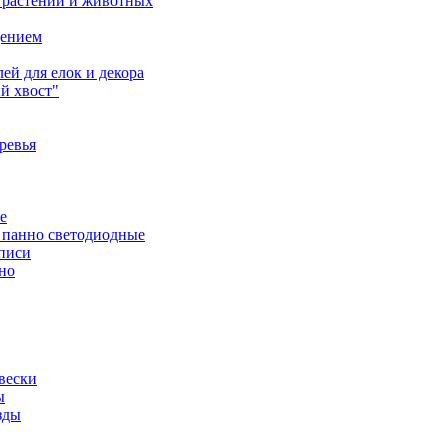
 растений и животных
щением
ей для елок и декора
й хвост"
ревья
е
 панно светодиодные
писи
но
вески
ы
зды