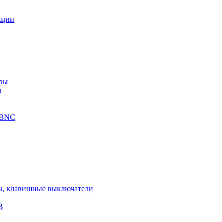
кции
еры
и
-BNC
ы, клавишные выключатели
В