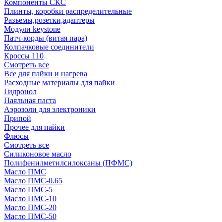
Компоненты СКС
Плинты, коробки распределительные
Разъемы,розетки,адаптеры
Модули keystone
Патч-корды (витая пара)
Колпачковые соединители
Кроссы 110
Смотреть все
Все для пайки и нагрева
Расходные материалы для пайки
Гидронол
Паяльная паста
Аэрозоли для электроники
Припой
Прочее для пайки
Флюсы
Смотреть все
Силиконовое масло
Полифенилметилсилоксаны (ПФМС)
Масло ПМС
Масло ПМС-0.65
Масло ПМС-5
Масло ПМС-10
Масло ПМС-20
Масло ПМС-50