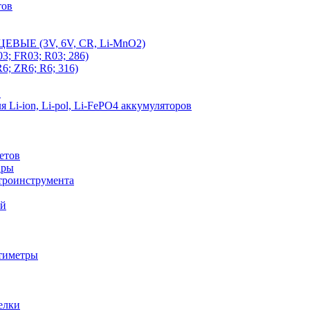
тов
ЫЕ (3V, 6V, CR, Li-MnO2)
FR03; R03; 286)
 ZR6; R6; 316)
в
ion, Li-pol, Li-FePO4 аккумуляторов
етов
ары
троинструмента
ей
тиметры
елки