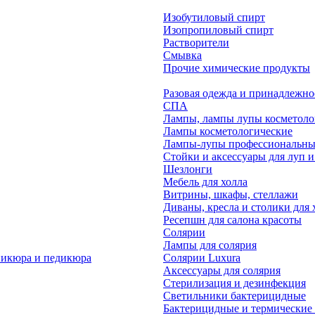
Изобутиловый спирт
Изопропиловый спирт
Растворители
Смывка
Прочие химические продукты
Разовая одежда и принадлежно
СПА
Лампы, лампы лупы косметоло
Лампы косметологические
Лампы-лупы профессиональны
Стойки и аксессуары для луп и
Шезлонги
Мебель для холла
Витрины, шкафы, стеллажи
Диваны, кресла и столики для 
Ресепшн для салона красоты
Солярии
Лампы для солярия
никюра и педикюра
Солярии Luxura
Аксессуары для солярия
Стерилизация и дезинфекция
Светильники бактерицидные
Бактерицидные и термические