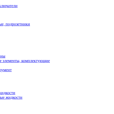
ключатели
ые, подрозетники
нны
ые элементы, комплектующие
румент
жидкости
вые жидкости