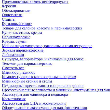
Промышленная химия, нефтепродукты
Керосин
Обезжириватели
Очистители
Спирты
Бутиловый спирт
Товары для салонов красоты и парикмахерских
Кушетки, столы, кресла
Парикмахерские
Кресла, стулья
Мойки парикмахерские, раковины и комплектующие
Зеркала парикмахерские
Лаборатории
Сушуары, вапоризаторы и климазоны для волос
Тележки для парикмахерских
Смотреть все
Маникюр, педикюр
Комплектующие к манюкюрным аппаратам
Маникюрные стойки и столы
Педикюрные кресла, ванны и подставки для ног
Профессиональные аппараты и машинки, инструменты для ма
Аксессуары для маникюра и педикюра
Косметология
Аксессуары для СПА и косметологии
Оборудование и аксессуары для парафинотерапии