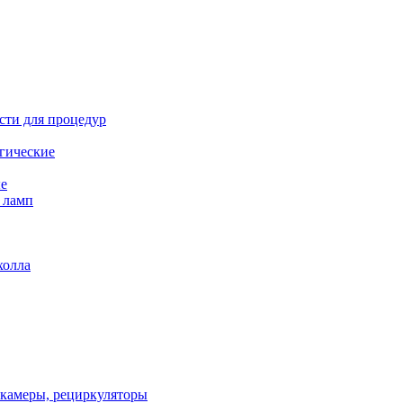
сти для процедур
гические
е
 ламп
холла
 камеры, рециркуляторы