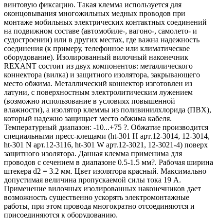
винтовую фиксацию. Такая клемма используется для
оконцовывания многожильных медных проводов при
монтаже мобильных электрических контактных соединений
на подвижном составе (автомобиле-, вагоно-, самолето- и
судостроении) или в других местах, где важна надежность
соединения (к примеру, телефонное или климатическое
оборудование). Изолированный вилочный наконечник
REXANT состоит из двух компонентов: металлического
коннектора (вилка) и защитного изолятора, закрывающего
место обжима. Металлический коннектор изготовлен из
латуни, с поверхностным электролитическим лужением
(возможно использование в условиях повышенной
влажности), а изолятор клеммы из поливинилхлорида (ПВХ),
который надежно защищает место обжима кабеля.
Температурный диапазон: -10...+75 ?. Обжатие производится
специальными пресс-клещами (ht-301 H арт.12-3014, 12-3014,
ht-301 N арт.12-3116, ht-301 W арт.12-3021, 12-3021-4) поверх
защитного изолятора. Данная клемма применима для
проводов с сечением в диапазоне 0.5-1.5 мм?. Рабочая ширина
штекера d2 = 3.2 мм. Цвет изолятора красный. Максимально
допустимая величина пропускаемой силы тока 19 А.
Применение вилочных изолированных наконечников дает
возможность существенно ускорять электромонтажные
работы, при этом провода многократно отсоединяются и
присоединяются к оборудованию.