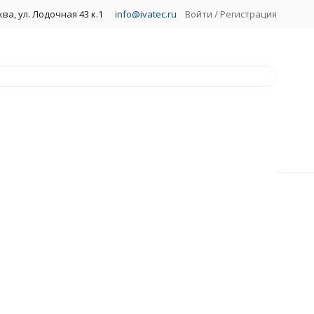
ва, ул. Лодочная 43 к.1
info@ivatec.ru
Войти
/
Регистрация
 DVI HDMI
ки ЖКХ
ные панели
ные светильники с датчиком
рийного питания (БАП)
окой мощности
огенные
аллогалогенные
аливания