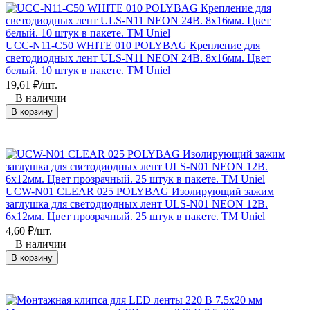
UCC-N11-C50 WHITE 010 POLYBAG Крепление для
светодиодных лент ULS-N11 NEON 24В. 8x16мм. Цвет
белый. 10 штук в пакете. TM Uniel
19,61
₽
/
шт.
В наличии
В корзину
UCW-N01 CLEAR 025 POLYBAG Изолирующий зажим
заглушка для светодиодных лент ULS-N01 NEON 12В.
6x12мм. Цвет прозрачный. 25 штук в пакете. TM Uniel
4,60
₽
/
шт.
В наличии
В корзину