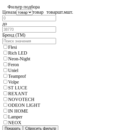
Фильтр подбора
Цена
за
товар
товар
шт.
м
шт.
до
Бренд (ТМ)
Flesi
Rich LED
Neon-Night
Feron
Uniel
Teamprof
Volpe
ST LUCE
REXANT
NOVOTECH
ODEON LIGHT
IN HOME
Lamper
NEOX
Показать
Сбросить фильтр