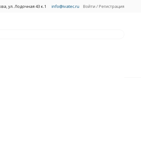
ва, ул. Лодочная 43 к.1
info@ivatec.ru
Войти
/
Регистрация
ки ЖКХ
ные панели
ные светильники с датчиком
рийного питания (БАП)
окой мощности
огенные
аллогалогенные
аливания