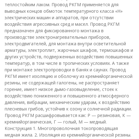
теплостойким лаком. Провод РКГМ применяется для
выводных концов обмоток температурного класса «Н»
электрических машин и аппаратов, при отсутствии
воздействия агрессивных сред и масел. Провод РКГМ
предназначен для фиксированного монтажа в
производстве электронагревательных приборов,
электродвигателей, для монтажа внутри осветительной
арматуры, электроплит, жарочных шкафов, термошкафов и
других устройств, подверженных воздействию повышенных
температур, в том числе в тропических условиях. А также
при монтаже электропроводки в банях и саунах. Провод
РКГМ имеет изоляцию и оболочку из кремнийорганической
резины, не содержащей галогены, не распространяет
горение, имеет низкое дымо-газовыделение, стоек к
воздействию пониженного и повышенного атмосферного
давления, вибрации, механическим ударам, к воздействию
плесневых грибов, устойчив к озону и солнечной радиации.
Провод РКГМ расшифровывается как: Р — резиновая, К —
кремнийорганическая, Г — голый, М — медный.
Конструкция 1. Многопроволочная токопроводящая
медная жила. 2. Изоляция из кремнийорганической резины.